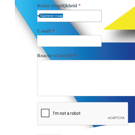
Keuze mogelijkheid
*
Algemene vraag
E-mail
*
Reactie of bericht
*