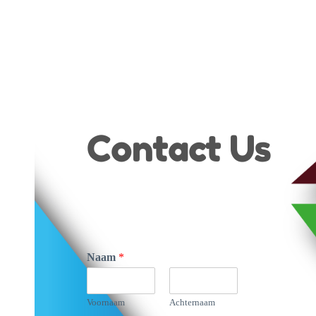
Contact Us
Naam
*
Voornaam
Achternaam