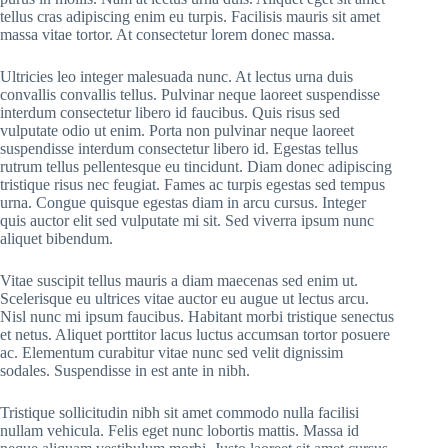
tellus cras adipiscing enim eu turpis. Facilisis mauris sit amet
massa vitae tortor. At consectetur lorem donec massa.
Ultricies leo integer malesuada nunc. At lectus urna duis
convallis convallis tellus. Pulvinar neque laoreet suspendisse
interdum consectetur libero id faucibus. Quis risus sed
vulputate odio ut enim. Porta non pulvinar neque laoreet
suspendisse interdum consectetur libero id. Egestas tellus
rutrum tellus pellentesque eu tincidunt. Diam donec adipiscing
tristique risus nec feugiat. Fames ac turpis egestas sed tempus
urna. Congue quisque egestas diam in arcu cursus. Integer
quis auctor elit sed vulputate mi sit. Sed viverra ipsum nunc
aliquet bibendum.
Vitae suscipit tellus mauris a diam maecenas sed enim ut.
Scelerisque eu ultrices vitae auctor eu augue ut lectus arcu.
Nisl nunc mi ipsum faucibus. Habitant morbi tristique senectus
et netus. Aliquet porttitor lacus luctus accumsan tortor posuere
ac. Elementum curabitur vitae nunc sed velit dignissim
sodales. Suspendisse in est ante in nibh.
Tristique sollicitudin nibh sit amet commodo nulla facilisi
nullam vehicula. Felis eget nunc lobortis mattis. Massa id