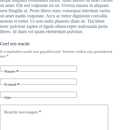
neque aliquam vestibulum morbi. Justo laoreet sit amet cursus
sit amet. Elit sed vulputate mi sit. Viverra mauris in aliquam
sem fringilla ut. Proin libero nunc consequat interdum varius
sit amet mattis vulputate. Arcu ac tortor dignissim convallis
aenean et tortor. Ut sem nulla pharetra diam sit. Tincidunt
nunc pulvinar sapien et ligula ullamcorper malesuada proin
libero. Id diam vel quam elementum pulvinar.
Geef een reactie
Je e-mailadres wordt niet gepubliceerd.
Vereiste velden zijn gemarkeerd
met
*
Naam
*
E-mail
*
Site
Reactie toevoegen
*