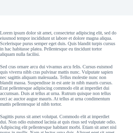
Lorem ipsum dolor sit amet, consectetur adipiscing elit, sed do
eiusmod tempor incididunt ut labore et dolore magna aliqua.
Scelerisque purus semper eget duis. Quis blandit turpis cursus
in hac habitasse platea. Pellentesque eu tincidunt tortor
aliquam nulla facilisi.
Sed cras ornare arcu dui vivamus arcu felis. Cursus euismod
quis viverra nibh cras pulvinar mattis nunc. Vulputate sapien
nec sagittis aliquam malesuada. Tellus molestie nunc non
blandit massa. Suspendisse in est ante in nibh mauris cursus.
Erat pellentesque adipiscing commodo elit at imperdiet dui
accumsan. Duis at tellus at urna. Rutrum quisque non tellus
orci ac auctor augue mauris. At tellus at urna condimentum
mattis pellentesque id nibh tortor.
Sagittis purus sit amet volutpat. Commodo elit at imperdiet
dui. Non odio euismod lacinia at quis risus sed vulputate odio.
Adipiscing elit pellentesque habitant morbi. Etiam sit amet nisl
purus in mollis. Nam at lectus urna duis. Aliquet eget sit amet